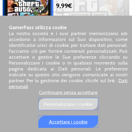
9,99€
Disco BluRay, Versione europea
XBOX, Nuovo sigillato,
GamerPass utilizza cookie
Pubblicato da Take 2 Interactive
La nostra società e i suoi partner memorizzano e/o
accedono a informazioni sul Suo dispositivo, come
identificativi unici di cookie, per trattare dati personali.
SARL GDN GamerPass, Servizio clienti telefonico : +33 1 85
Facciamo ciò per fornire contenuti personalizzati. Può
09 18 80
accettare o gestire le Sue preferenze cliccando su
Il nostro indirizzo : 5 chemin de Daru 26100 Romans sur
Personalizzare i cookie o in qualsiasi momento sulla
Isère (France)
pagina dedicata ai Dati personali. Le preferenze
Il nostro indirizzo e-mail :
pro@gamerpass.it
indicate su questo sito vengono comunicate ai nostri
partner. Per la gestione dei cookie, clicchi sul link :
Dati
Home
-
Area Clienti
-
Contatti
-
Note legali
personali
Dati personali
-
Condizioni generali di vendita
-
Reso e
Continuare senza accettare
rimborso
Chi siamo
-
Politiche di consegna
Personalizzare i cookie
I nostri siti europei:
GamerPass.fr
,
Swyo.eu
,
GamerPass.de
,
GamerPass.it
,
GamerPass.store
Accettare i cookie
Spedizione tracciata in 48 h - Pagamento sicuro 3D Secure