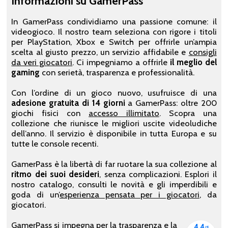
Informazioni su GamerPass
In GamerPass condividiamo una passione comune: il
videogioco. Il nostro team seleziona con rigore i titoli
per PlayStation, Xbox e Switch per offrirle un’ampia
scelta al giusto prezzo, un servizio affidabile e
consigli
da veri giocatori
. Ci impegniamo a offrirle
il meglio del
gaming
con serietà, trasparenza e professionalità.
Con l’ordine di un gioco nuovo, usufruisce di una
adesione gratuita di 14 giorni
a GamerPass: oltre 200
giochi fisici con
accesso illimitato
. Scopra una
collezione che riunisce le migliori uscite videoludiche
dell’anno. Il servizio è disponibile in tutta Europa e su
tutte le console recenti.
GamerPass è la libertà di far ruotare la sua collezione al
ritmo dei suoi desideri
, senza complicazioni. Esplori il
nostro catalogo, consulti le novità e gli imperdibili e
goda di un’
esperienza pensata per i giocatori
, da
giocatori.
GamerPass si impegna per la trasparenza e la