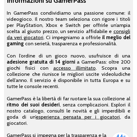
Informazioni su GamerPass
In GamerPass condividiamo una passione comune: il
videogioco. Il nostro team seleziona con rigore i titoli
per PlayStation, Xbox e Switch per offrirle un’ampia
scelta al giusto prezzo, un servizio affidabile e
consigli
da veri giocatori
. Ci impegniamo a offrirle
il meglio del
gaming
con serietà, trasparenza e professionalità.
Con l’ordine di un gioco nuovo, usufruisce di una
adesione gratuita di 14 giorni
a GamerPass: oltre 200
giochi fisici con
accesso illimitato
. Scopra una
collezione che riunisce le migliori uscite videoludiche
dell’anno. Il servizio è disponibile in tutta Europa e su
tutte le console recenti.
GamerPass è la libertà di far ruotare la sua collezione al
ritmo dei suoi desideri
, senza complicazioni. Esplori il
nostro catalogo, consulti le novità e gli imperdibili e
goda di un’
esperienza pensata per i giocatori
, da
giocatori.
GamerPass si impegna per la trasparenza e la