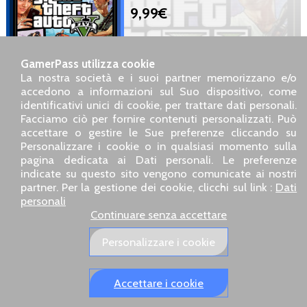
9,99€
Disco BluRay, Versione europea
XBOX, Nuovo sigillato,
GamerPass utilizza cookie
Pubblicato da Take 2 Interactive
La nostra società e i suoi partner memorizzano e/o
accedono a informazioni sul Suo dispositivo, come
identificativi unici di cookie, per trattare dati personali.
SARL GDN GamerPass, Servizio clienti telefonico : +33 1 85
Facciamo ciò per fornire contenuti personalizzati. Può
09 18 80
accettare o gestire le Sue preferenze cliccando su
Il nostro indirizzo : 5 chemin de Daru 26100 Romans sur
Personalizzare i cookie o in qualsiasi momento sulla
Isère (France)
pagina dedicata ai Dati personali. Le preferenze
Il nostro indirizzo e-mail :
pro@gamerpass.it
indicate su questo sito vengono comunicate ai nostri
partner. Per la gestione dei cookie, clicchi sul link :
Dati
Home
-
Area Clienti
-
Contatti
-
Note legali
personali
Dati personali
-
Condizioni generali di vendita
-
Reso e
Continuare senza accettare
rimborso
Chi siamo
-
Politiche di consegna
Personalizzare i cookie
I nostri siti europei:
GamerPass.fr
,
Swyo.eu
,
GamerPass.de
,
GamerPass.it
,
GamerPass.store
Accettare i cookie
Spedizione tracciata in 48 h - Pagamento sicuro 3D Secure