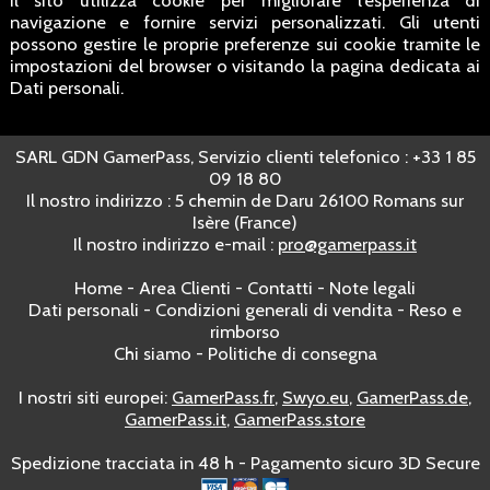
navigazione e fornire servizi personalizzati. Gli utenti
possono gestire le proprie preferenze sui cookie tramite le
impostazioni del browser o visitando la pagina dedicata ai
Dati personali.
SARL GDN GamerPass, Servizio clienti telefonico : +33 1 85
09 18 80
Il nostro indirizzo : 5 chemin de Daru 26100 Romans sur
Isère (France)
Il nostro indirizzo e-mail :
pro@gamerpass.it
Home
-
Area Clienti
-
Contatti
-
Note legali
Dati personali
-
Condizioni generali di vendita
-
Reso e
rimborso
Chi siamo
-
Politiche di consegna
I nostri siti europei:
GamerPass.fr
,
Swyo.eu
,
GamerPass.de
,
GamerPass.it
,
GamerPass.store
Spedizione tracciata in 48 h - Pagamento sicuro 3D Secure