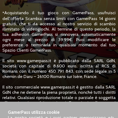
Acquistando il tuo gioco con GamerPass, usufruisci
*
dell'offerta Scambia senza limiti con GamerPass 14 giorni
gratuiti, che ti da accesso al nostro servizio di scambio
illimitato di videogiochi. Al termine di questo periodo, la
tua adhesion GamerPass si rinnovera automaticamente
ogni mese al prezzo di 39,99€. Puoi modificare le
preferenze o terminarla in qualsiasi momento dal tuo
Spazio Clienti GamerPass.
Il sito www.gamerpass.it è pubblicato dalla SARL GdN,
società con capitale di 8.600 euro, iscritta al RCS di
Romans con il numero 450 791 843, con sede legale in 5
chemin de Daru – 26100 Romans sur Isère, France.
Il sito commerciale www.gamerpass.it è gestito dalla SARL
GdN che ne detiene la piena proprietà, nonché tutti i diritti
relativi. Qualsiasi riproduzione totale o parziale è soggetta
all'autorizzazione dei proprietari. Tuttavia, i collegamenti
ipertestuali verso il sito sono consentiti senza richiesta
GamerPass utilizza cookie
specifica.
La nostra società e i suoi partner memorizzano e/o