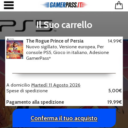
Il Suo carrello
The Rogue Prince of Persia
14,99€
Nuovo sigillato, Versione europea, Per
console PS5, Gioco in italiano, Adesione
GamerPass
*
A domicilio
Martedì 11 Agosto 2026
Spese di spedizione
5,00€
Pagamento alla spedizione
19,99€
Conferma il tuo acquisto