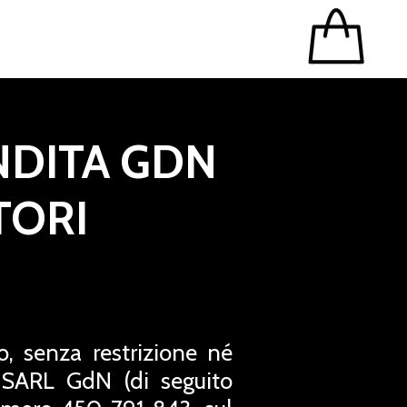
NDITA GDN
TORI
o, senza restrizione né
la SARL GdN (di seguito