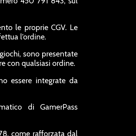
umero 450 791 843, sul
ento le proprie CGV. Le
ettua l’ordine.
eogiochi, sono presentate
re con qualsiasi ordine.
no essere integrate da
ormatico di GamerPass
78, come rafforzata dal