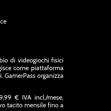
nce
 di videogiochi fisici
gisce come piattaforma
ti. GamerPass organizza
,99 € IVA incl./mese,
o tacito mensile fino a