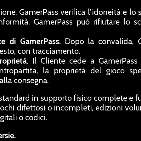
ione, GamerPass verifica l’idoneità e lo s
nformità, GamerPass può rifiutare lo 
te di GamerPass.
Dopo la convalida, 
hiesto, con tracciamento.
oprietà.
Il Cliente cede a GamerPass l
ontropartita, la proprietà del gioco 
e alla consegna.
standard in supporto fisico complete e f
giochi difettosi o incompleti, edizioni v
itali o codici.
rsie.