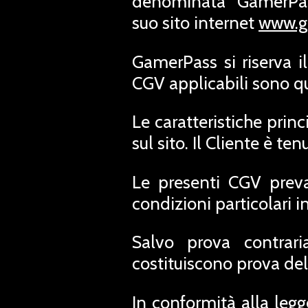
denominata "GamerPass
suo sito internet
www.g
GamerPass si riserva i
CGV applicabili sono quel
Le caratteristiche princ
sul sito. Il Cliente è t
Le presenti CGV preva
condizioni particolari in
Salvo prova contrari
costituiscono prova del
In conformità alla leg