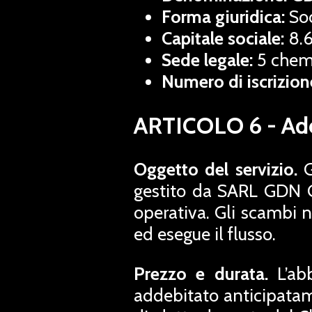
Forma giuridica:
Soc
Capitale sociale:
8.6
Sede legale:
5 chemi
Numero di iscrizion
ARTICOLO 6 - Ad
Oggetto del servizio.
G
gestito da SARL GDN G
operativa. Gli scambi 
ed esegue il flusso.
Prezzo e durata.
L’abb
addebitato anticipatam