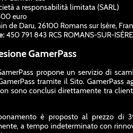
ietà a responsabilità limitata (SARL)
00 euro
n de Daru, 26100 Romans sur Isère, Fra
e:
450 791 843 RCS ROMANS-SUR-ISÈRE
esione GamerPass
amerPass propone un servizio di scambio
amerPass tramite il Sito. GamerPass a
non sono conclusi direttamente tra clien
onamento è proposto al prezzo di 39
ente, a tempo indeterminato con rinnov