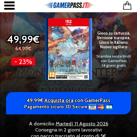
Gioco su cartuccia,
49,99€
Versione europea,
Gioco in italiano,
Nuovo sigillato
64,99€
Scambia senza limiti
- 23%
con GamerPass
14 giorni gratis
49,99€
Acquista ora
con GamerPass
Pagamento sicuro 3D Secure
A domicilio
Martedì 11 Agosto 2026
Consegna in 2 giorni lavorativi
con pacco tracciato al costo di 5€