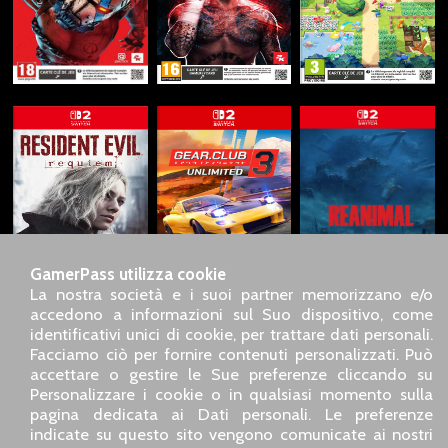
GamerPass utilizza cookie
La nostra società e i suoi partner memorizzano e/o
accedono a informazioni sul Suo dispositivo, come
identificativi unici di cookie, per trattare dati personali.
SARL GDN GamerPass, Servizio clienti telefonico : +33 1 85
Facciamo ciò per fornire contenuti personalizzati. Può
09 18 80
accettare o gestire le Sue preferenze cliccando su
Il nostro indirizzo : 5 chemin de Daru 26100 Romans sur
Personalizzare i cookie o in qualsiasi momento sulla
Isère (France)
pagina dedicata ai Dati personali. Le preferenze
Il nostro indirizzo e-mail :
pro@gamerpass.it
indicate su questo sito vengono comunicate ai nostri