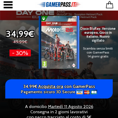
Disco BluRay, Versione
34,99€
europea, Gioco in
italiano, Nuovo
sigillato
49,99€
Scambia senza limiti
- 30%
con GamerPass
14 giorni gratis
34,99€
Acquista ora
con GamerPass
Pagamento sicuro 3D Secure
A domicilio
Martedì 11 Agosto 2026
Consegna in 2 giorni lavorativi
con pacco tracciato al costo di 5€