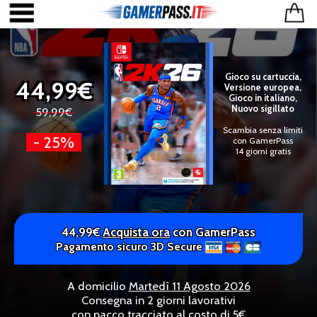
Gioco su cartuccia,
44,99€
Versione europea,
Gioco in italiano,
Nuovo sigillato
59,99€
Scambia senza limiti
- 25%
con GamerPass
14 giorni gratis
44,99€
Acquista ora
con GamerPass
Pagamento sicuro 3D Secure
A domicilio
Martedì 11 Agosto 2026
Consegna in 2 giorni lavorativi
con pacco tracciato al costo di 5€