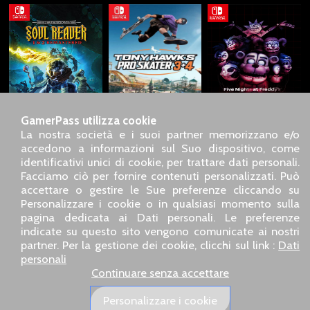
GamerPass utilizza cookie
La nostra società e i suoi partner memorizzano e/o
accedono a informazioni sul Suo dispositivo, come
identificativi unici di cookie, per trattare dati personali.
SARL GDN GamerPass, Servizio clienti telefonico : +33 1 85
Facciamo ciò per fornire contenuti personalizzati. Può
09 18 80
accettare o gestire le Sue preferenze cliccando su
Il nostro indirizzo : 5 chemin de Daru 26100 Romans sur
Personalizzare i cookie o in qualsiasi momento sulla
Isère (France)
pagina dedicata ai Dati personali. Le preferenze
Il nostro indirizzo e-mail :
pro@gamerpass.it
indicate su questo sito vengono comunicate ai nostri
partner. Per la gestione dei cookie, clicchi sul link :
Dati
Home
-
Area Clienti
-
Contatti
-
Note legali
personali
Dati personali
-
Condizioni generali di vendita
-
Reso e
Continuare senza accettare
rimborso
Chi siamo
-
Politiche di consegna
Personalizzare i cookie