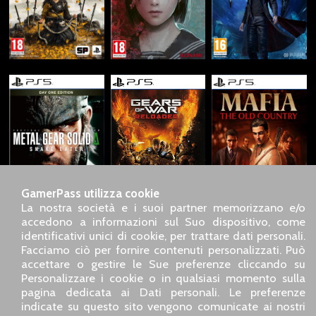
GamerPass utilizza cookie
La nostra società e i suoi partner memorizzano e/o
accedono a informazioni sul Suo dispositivo, come
identificativi unici di cookie, per trattare dati personali.
SARL GDN GamerPass, Servizio clienti telefonico : +33 1 85
Facciamo ciò per fornire contenuti personalizzati. Può
09 18 80
accettare o gestire le Sue preferenze cliccando su
Il nostro indirizzo : 5 chemin de Daru 26100 Romans sur
Personalizzare i cookie o in qualsiasi momento sulla
Isère (France)
pagina dedicata ai Dati personali. Le preferenze
Il nostro indirizzo e-mail :
pro@gamerpass.it
indicate su questo sito vengono comunicate ai nostri