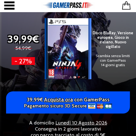
Disco BluRay, Versione
39,99€
europea, Gioco in
italiano, Nuovo
sigillato
54,99€
Scambia senza limiti
- 27%
con GamerPass
14 giorni gratis
39,99€
Acquista ora
con GamerPass
Pagamento sicuro 3D Secure
A domicilio
Lunedì 10 Agosto 2026
Consegna in 2 giorni lavorativi
con pacco tracciato al costo di 5€