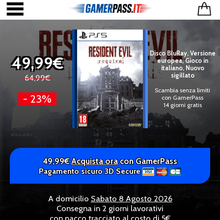
Disco BluRay, Versione
49,99€
europea, Gioco in
italiano, Nuovo
sigillato
64,99€
Scambia senza limiti
- 23%
con GamerPass
14 giorni gratis
49,99€
Acquista ora
con GamerPass
Pagamento sicuro 3D Secure
A domicilio
Sabato 8 Agosto 2026
Consegna in 2 giorni lavorativi
con pacco tracciato al costo di 5€