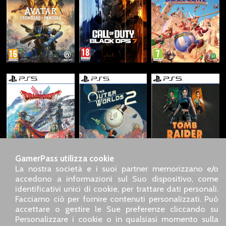
GamerPass utilizza cookie
La nostra società e i suoi partner memorizzano e/o
accedono a informazioni sul Suo dispositivo, come
identificativi unici di cookie, per trattare dati personali.
SARL GDN GamerPass, Servizio clienti telefonico : +33 1 85
Facciamo ciò per fornire contenuti personalizzati. Può
09 18 80
accettare o gestire le Sue preferenze cliccando su
Il nostro indirizzo : 5 chemin de Daru 26100 Romans sur
Personalizzare i cookie o in qualsiasi momento sulla
Isère (France)