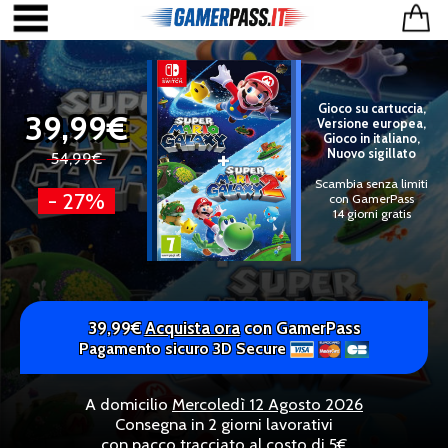
Gioco su cartuccia,
39,99€
Versione europea,
Gioco in italiano,
Nuovo sigillato
54,99€
Scambia senza limiti
- 27%
con GamerPass
14 giorni gratis
39,99€
Acquista ora
con GamerPass
Pagamento sicuro 3D Secure
A domicilio
Mercoledì 12 Agosto 2026
Consegna in 2 giorni lavorativi
con pacco tracciato al costo di 5€