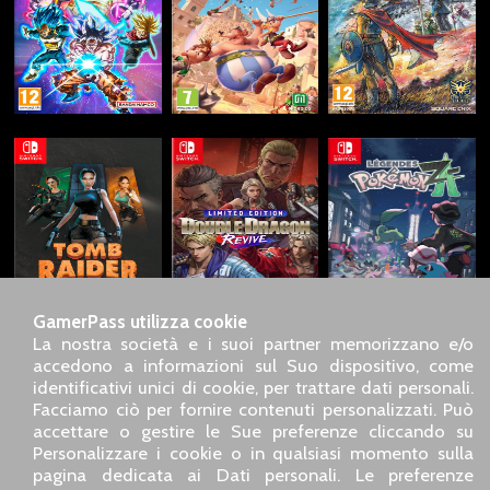
GamerPass utilizza cookie
La nostra società e i suoi partner memorizzano e/o
accedono a informazioni sul Suo dispositivo, come
identificativi unici di cookie, per trattare dati personali.
SARL GDN GamerPass, Servizio clienti telefonico : +33 1 85
Facciamo ciò per fornire contenuti personalizzati. Può
09 18 80
accettare o gestire le Sue preferenze cliccando su
Il nostro indirizzo : 5 chemin de Daru 26100 Romans sur
Personalizzare i cookie o in qualsiasi momento sulla
Isère (France)
pagina dedicata ai Dati personali. Le preferenze
Il nostro indirizzo e-mail :
pro@gamerpass.it