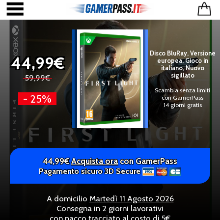
Disco BluRay, Versione
44,99€
europea, Gioco in
italiano, Nuovo
sigillato
59,99€
Scambia senza limiti
- 25%
con GamerPass
14 giorni gratis
44,99€
Acquista ora
con GamerPass
Pagamento sicuro 3D Secure
A domicilio
Martedì 11 Agosto 2026
Consegna in 2 giorni lavorativi
con pacco tracciato al costo di 5€