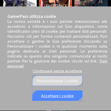
GamerPass utilizza cookie
La nostra società e i suoi partner memorizzano e/o
accedono a informazioni sul Suo dispositivo, come
identificativi unici di cookie, per trattare dati personali.
SARL GDN GamerPass, Servizio clienti telefonico : +33 1 85
Facciamo ciò per fornire contenuti personalizzati. Può
09 18 80
accettare o gestire le Sue preferenze cliccando su
Il nostro indirizzo : 5 chemin de Daru 26100 Romans sur
Personalizzare i cookie o in qualsiasi momento sulla
Isère (France)
pagina dedicata ai Dati personali. Le preferenze
Il nostro indirizzo e-mail :
pro@gamerpass.it
indicate su questo sito vengono comunicate ai nostri
partner. Per la gestione dei cookie, clicchi sul link :
Dati
Home
-
Area Clienti
-
Contatti
-
Note legali
personali
Dati personali
-
Condizioni generali di vendita
-
Reso e
Continuare senza accettare
rimborso
Chi siamo
-
Politiche di consegna
Personalizzare i cookie
I nostri siti europei:
GamerPass.fr
,
Swyo.eu
,
GamerPass.de
,
GamerPass.it
,
GamerPass.store
Accettare i cookie
Spedizione tracciata in 48 h - Pagamento sicuro 3D Secure