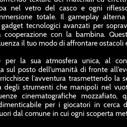
pa nel vetro del casco e ogni riflesso
immersione totale. Il gameplay altern
zi gadget tecnologici avanzati per sopra
a cooperazione con la bambina. Quest
fluenza il tuo modo di affrontare ostacol
e per la sua atmosfera unica, al c
a sul posto dell'umanità di fronte all'ev
rricchisce l'avventura trasmettendo la s
za degli strumenti che manipoli nel vuo
uenze cinematografiche mozzafiato, q
dimenticabile per i giocatori in cerca di
fuori dal comune in cui ogni scoperta met