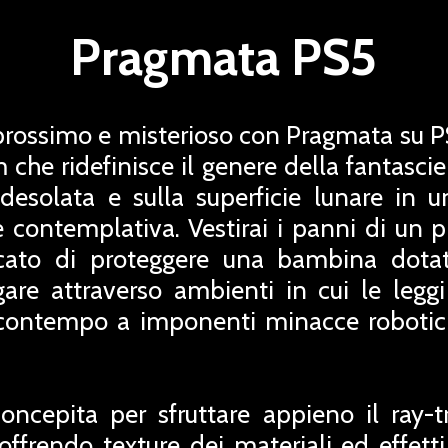
Pragmata PS5
 prossimo e misterioso con Pragmata su 
he ridefinisce il genere della fantascienz
desolata e sulla superficie lunare in 
 contemplativa. Vestirai i panni di un p
ricato di proteggere una bambina dotata
are attraverso ambienti in cui le legg
l contempo a imponenti minacce roboti
concepita per sfruttare appieno il ray-
offrendo texture dei materiali ed effett