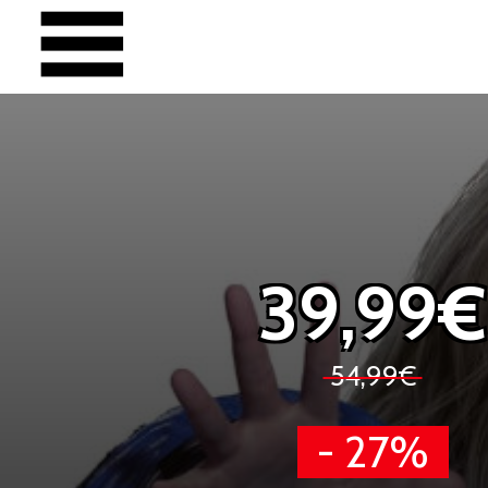
39,99€
54,99€
- 27%