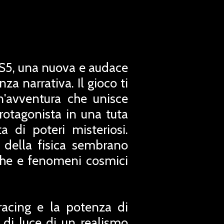
PS5, una nuova e audace
a narrativa. Il gioco ti
un'avventura che unisce
rotagonista in una tuta
 di poteri misteriosi.
i della fisica sembrano
che e fenomeni cosmici
tracing e la potenza di
i di luce di un realismo