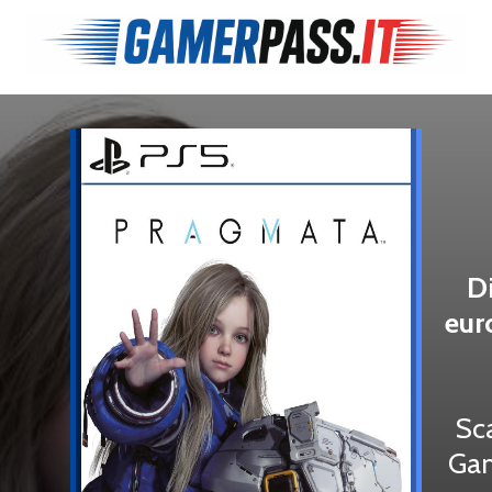
D
eur
Sc
Gam