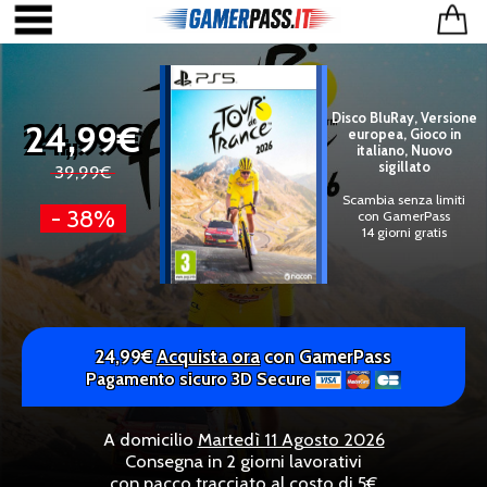
Disco BluRay, Versione
24,99€
europea, Gioco in
italiano, Nuovo
sigillato
39,99€
Scambia senza limiti
- 38%
con GamerPass
14 giorni gratis
24,99€
Acquista ora
con GamerPass
Pagamento sicuro 3D Secure
A domicilio
Martedì 11 Agosto 2026
Consegna in 2 giorni lavorativi
con pacco tracciato al costo di 5€