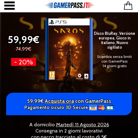
Disco BluRay, Versione
59,99€
europea, Gioco in
italiano, Nuovo
sigillato
74,99€
Scambia senza limiti
- 20%
con GamerPass
14 giorni gratis
59,99€
Acquista ora
con GamerPass
Pagamento sicuro 3D Secure
A domicilio
Martedì 11 Agosto 2026
Consegna in 2 giorni lavorativi
con pacco tracciato al costo di 5€