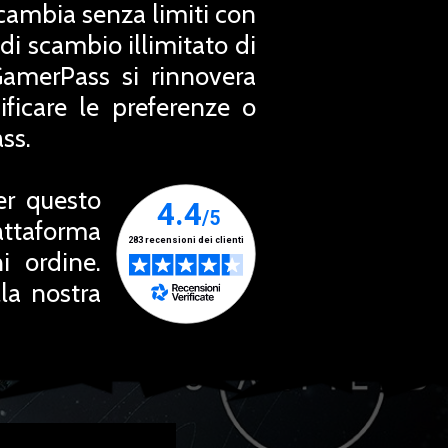
Scambia senza limiti con
 di scambio illimitato di
GamerPass si rinnovera
icare le preferenze o
ss.
er questo
attaforma
i ordine.
la nostra