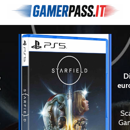
€
D
eur
Sc
Gam