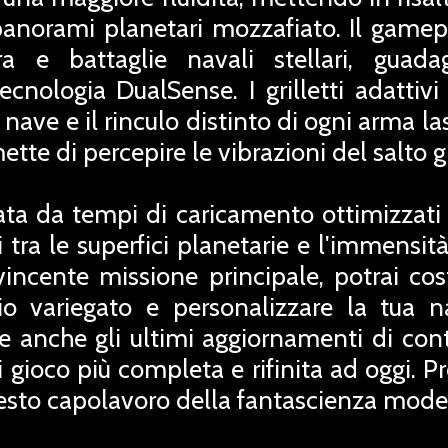
 panorami planetari mozzafiato. Il gamep
a e battaglie navali stellari, guada
tecnologia DualSense. I grilletti adattiv
 nave e il rinculo distinto di ogni arma las
tte di percepire le vibrazioni del salto g
ata da tempi di caricamento ottimizzati 
 tra le superfici planetarie e l'immensità
vincente missione principale, potrai cost
io variegato e personalizzare la tua
de anche gli ultimi aggiornamenti di con
 gioco più completa e rifinita ad oggi. Pr
 questo capolavoro della fantascienza mode